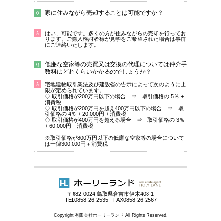
家に住みながら売却することは可能ですか？
はい、可能です。多くの方が住みながらの売却を行ってお
ります。ご購入検討者様が見学をご希望された場合は事前
にご連絡いたします。
低廉な空家等の売買又は交換の代理については仲介手
数料はどれくらいかかるのでしょうか？
宅地建物取引業法及び建設省の告示によって次のように上
限が定められています。
◇ 取引価格が200万円以下の場合 ⇒ 取引価格の 5％ +
消費税
◇ 取引価格が200万円を超え400万円以下の場合 ⇒ 取
引価格の 4％ + 20,000円 + 消費税
◇ 取引価格が400万円を超える場合 ⇒ 取引価格の 3％
+ 60,000円 + 消費税
※取引価格が800万円以下の低廉な空家等の場合について
は一律300,000円＋消費税
〒682-0024 鳥取県倉吉市伊木408-1
TEL0858-26-2535 FAX0858-26-2567
Copyright 有限会社ホーリーランド All Rights Reserved.