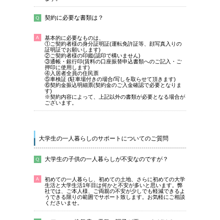
契約に必要な書類は？
基本的に必要なものは、
①ご契約者様の身分証明証(運転免許証等、顔写真入りの
証明証でお願いします)
②ご契約者様の印鑑(認印で構いません)
③通帳・銀行印(賃料の口座振替申込書類へのご記入・ご
押印に使用します)
④入居者全員の住民票
⑤車検証 (駐車場付きの場合/写しを取らせて頂きます)
⑥契約金振込明細票(契約金のご入金確認で必要となりま
す)
※契約内容によって、上記以外の書類が必要となる場合が
ございます。
大学生の一人暮らしのサポートについてのご質問
大学生の子供の一人暮らしが不安なのですが？
初めての一人暮らし、初めての土地、さらに初めての大学
生活と大学生活1年目は何かと不安が多いと思います。弊
社では、ご本人様、ご両親の不安が少しでも軽減できるよ
うできる限りの範囲でサポート致します。お気軽にご相談
くださいませ。