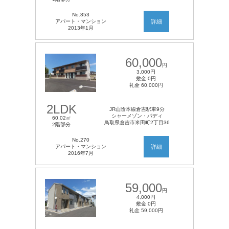
No.853
アパート・マンション
詳細
2013年1月
60,000
円
3,000円
敷金 0円
礼金 60,000円
2LDK
JR山陰本線倉吉駅車9分
シャーメゾン・パディ
60.02㎡
鳥取県倉吉市米田町2丁目36
2階部分
No.270
アパート・マンション
詳細
2016年7月
59,000
円
4,000円
敷金 0円
礼金 59,000円