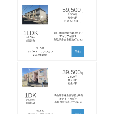
59,500
円
3,500円
敷金 0円
礼金 59,500円
1LDK
JR山陰本線倉吉駅車11分
アゼリア福吉Ⅱ
40.69㎡
鳥取県倉吉市福吉町1382
1階部分
No.302
アパート・マンション
詳細
2017年10月
39,500
円
2,500円
敷金 0円
礼金 0円
1DK
JR山陰本線倉吉駅徒歩9分
オクト・カピオ
30.78㎡
鳥取県倉吉市上井360-4
1階部分
No.832
アパート・マンション
詳細