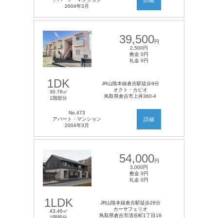
2004年3月
39,500
円
2,500円
敷金 0円
礼金 0円
1DK
JR山陰本線倉吉駅徒歩9分
オクト・カピオ
30.78㎡
鳥取県倉吉市上井360-4
1階部分
No.473
アパート・マンション
詳細
2004年3月
54,000
円
3,000円
敷金 0円
礼金 0円
1LDK
JR山陰本線倉吉駅徒歩28分
カーサフェリオ
43.46㎡
鳥取県倉吉市清谷町1丁目18
1階部分