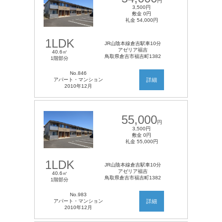
円
3,500円
敷金 0円
礼金 54,000円
1LDK
JR山陰本線倉吉駅車10分
アゼリア福吉
40.6㎡
鳥取県倉吉市福吉町1382
1階部分
No.846
アパート・マンション
詳細
2010年12月
55,000
円
3,500円
敷金 0円
礼金 55,000円
1LDK
JR山陰本線倉吉駅車10分
アゼリア福吉
40.6㎡
鳥取県倉吉市福吉町1382
1階部分
No.983
アパート・マンション
詳細
2010年12月