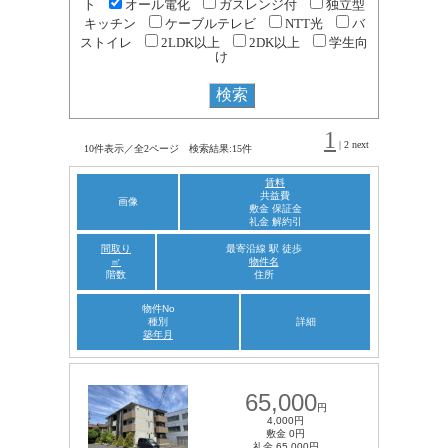
ト
オール電化
ガスレンジ付
独立型
キッチン
ケーブルテレビ
NTT光
バ
ストイレ
2LDK以上
2DK以上
学生向
け
1
|
2
next
10件表示／全2ページ 検索結果:15件
賃料
共益費
画像
敷金 保証金
礼金 解約引
間取り
最寄沿線 駅 徒歩
㎡
物件名
階数
住所
物件No
種別
詳細
築年月
65,000
円
4,000円
敷金 0円
礼金 65,000円