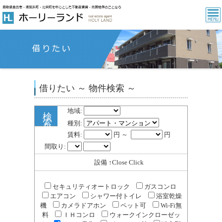
借りたい ～ 物件検索 ～
地域:
検
索
種別:
賃料:
円 ～
円
間取り:
設備 ↑Close Click
セキュリティオートロック
ガスコンロ
エアコン
シャワー付トイレ
浴室乾燥
機
カメラドアホン
ペット可
Wi-Fi無
料
ＩＨコンロ
ウォークインクローゼッ