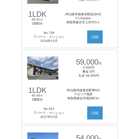
1LDK
JR山陰本線倉吉駅徒歩9分
Y's Garden
40.31㎡
鳥取県倉吉市上井353-1
1階部分
No.728
アパート・マンション
詳細
2016年10月
59,000
円
3,500円
敷金 0円
礼金 59,000円
1LDK
JR山陰本線倉吉駅車9分
アゼリア旭田
40.44㎡
鳥取県倉吉市旭田町33
1階部分
No.915
アパート・マンション
詳細
2017年10月
54,000