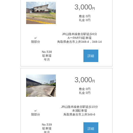
3,000
円
敷金 0円
礼金 0円
JR山陰本線倉吉駅徒歩6分
㎡
AーPARTS駐車場
階部分
鳥取県倉吉市上井348-4，348-14
No.538
駐車場
詳細
年月
3,000
円
敷金 0円
礼金 0円
JR山陰本線倉吉駅徒歩10分
㎡
本涌駐車場
階部分
鳥取県倉吉市上井349-6
No.539
駐車場
詳細
年月