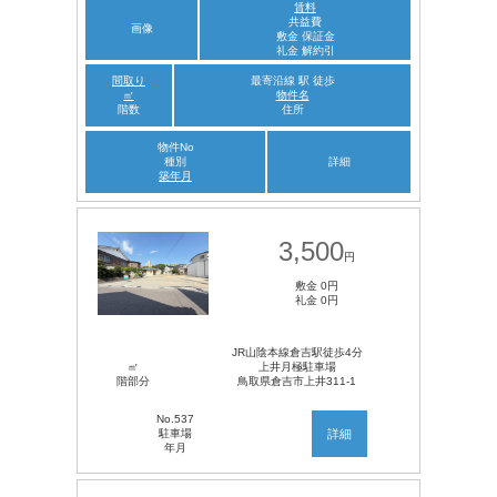
賃料
共益費
画像
敷金 保証金
礼金 解約引
間取り
最寄沿線 駅 徒歩
㎡
物件名
階数
住所
物件No
種別
詳細
築年月
3,500
円
敷金 0円
礼金 0円
JR山陰本線倉吉駅徒歩4分
㎡
上井月極駐車場
階部分
鳥取県倉吉市上井311-1
No.537
駐車場
詳細
年月