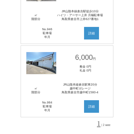
JR山陰本線倉吉駅徒歩10分
㎡
ハイツ・アーサー上井 月極駐車場
階部分
鳥取県倉吉市上井627番地1
No.946
駐車場
詳細
年月
6,000
円
敷金 0円
礼金 0円
JR山陰本線倉吉駅車20分
㎡
越中町ガレージ
階部分
鳥取県倉吉市越中町1580-4
No.984
駐車場
詳細
年月
1
|
2
next