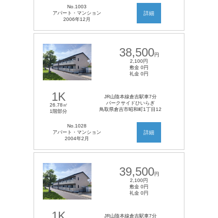
No.1003
アパート・マンション
詳細
2006年12月
38,500
円
2,100円
敷金 0円
礼金 0円
1K
JR山陰本線倉吉駅車7分
パークサイドひいらぎ
26.78㎡
鳥取県倉吉市昭和町1丁目12
1階部分
No.1028
アパート・マンション
詳細
2004年2月
39,500
円
2,100円
敷金 0円
礼金 0円
1K
JR山陰本線倉吉駅車7分