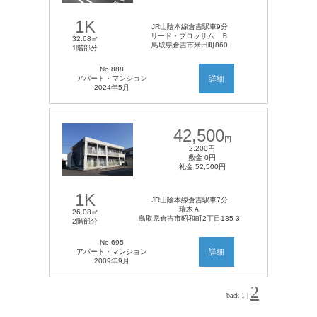
1K
JR山陰本線倉吉駅車9分
リード・ブロッサム Ｂ
32.68㎡
鳥取県倉吉市米田町860
1階部分
No.888
アパート・マンション
詳細
2024年5月
42,500
円
2,200円
敷金 0円
礼金 52,500円
1K
JR山陰本線倉吉駅車7分
瑞木Ａ
26.08㎡
鳥取県倉吉市昭和町2丁目135-3
2階部分
No.695
アパート・マンション
詳細
2009年9月
2
back
1
|