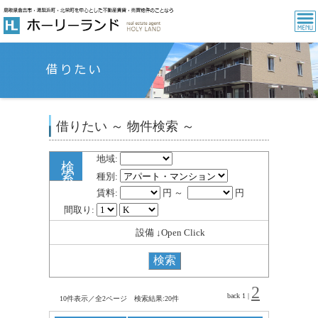
借りたい ～ 物件検索 ～
地域:
検
索
種別:
賃料:
円 ～
円
間取り:
設備 ↓Open Click
2
back
1
|
10件表示／全2ページ 検索結果:20件